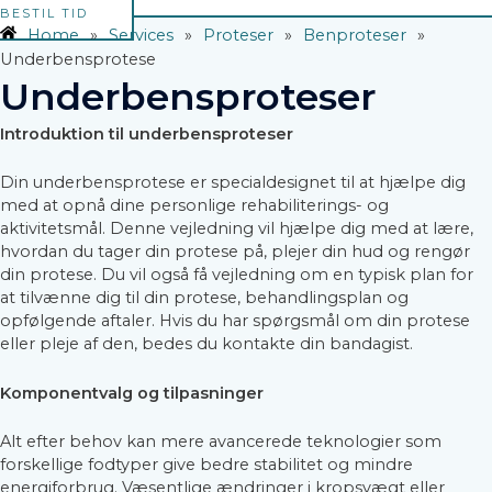
BESTIL TID
Home
»
Services
»
Proteser
»
Benproteser
»
Underbensprotese
Underbensproteser
Introduktion til underbensproteser
Din underbensprotese er specialdesignet til at hjælpe dig
med at opnå dine personlige rehabiliterings- og
aktivitetsmål. Denne vejledning vil hjælpe dig med at lære,
hvordan du tager din protese på, plejer din hud og rengør
din protese. Du vil også få vejledning om en typisk plan for
at tilvænne dig til din protese, behandlingsplan og
opfølgende aftaler. Hvis du har spørgsmål om din protese
eller pleje af den, bedes du kontakte din bandagist.
Komponentvalg og tilpasninger
Alt efter behov kan mere avancerede teknologier som
forskellige fodtyper give bedre stabilitet og mindre
energiforbrug. Væsentlige ændringer i kropsvægt eller