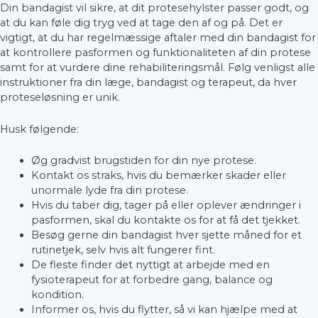
Din bandagist vil sikre, at dit protesehylster passer godt, og
at du kan føle dig tryg ved at tage den af og på. Det er
vigtigt, at du har regelmæssige aftaler med din bandagist for
at kontrollere pasformen og funktionaliteten af din protese
samt for at vurdere dine rehabiliteringsmål. Følg venligst alle
instruktioner fra din læge, bandagist og terapeut, da hver
proteseløsning er unik.
Husk følgende:
Øg gradvist brugstiden for din nye protese.
Kontakt os straks, hvis du bemærker skader eller
unormale lyde fra din protese.
Hvis du taber dig, tager på eller oplever ændringer i
pasformen, skal du kontakte os for at få det tjekket.
Besøg gerne din bandagist hver sjette måned for et
rutinetjek, selv hvis alt fungerer fint.
De fleste finder det nyttigt at arbejde med en
fysioterapeut for at forbedre gang, balance og
kondition.
Informer os, hvis du flytter, så vi kan hjælpe med at