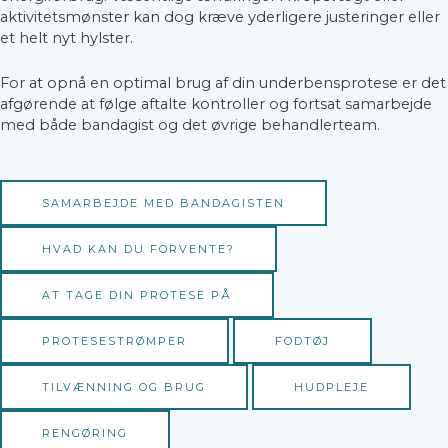
aktivitetsmønster kan dog kræve yderligere justeringer eller
et helt nyt hylster.
For at opnå en optimal brug af din underbensprotese er det
afgørende at følge aftalte kontroller og fortsat samarbejde
med både bandagist og det øvrige behandlerteam.
SAMARBEJDE MED BANDAGISTEN
HVAD KAN DU FORVENTE?
AT TAGE DIN PROTESE PÅ
PROTESESTRØMPER
FODTØJ
TILVÆNNING OG BRUG
HUDPLEJE
RENGØRING