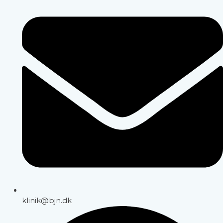
klinik@bjn.dk