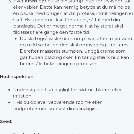
Hver
aften
bør du se din stump efter for trykspor, sår
eller vabler. Dette kan nemlig betyde at du må holde
en pause med brugen af din protese, indtil helingen er
sket. Hvis generne ikke forsvinder, så tal med din
bandagist. Det er meget normalt, at hylsteret skal
tilpasses flere gange den første tid.
Du skal også vaske din stump hver aften med vand
og mild sæbe, og den skal omhyggeligt frotteres.
Derefter masseres stumpen. Undgå creme som
gør huden blød og skør. En tør og stærk hud kan
bedre tåle belastningen i protesen
Hudinspektion
:
Undersøg din hud dagligt for rødme, blærer eller
irritation.
Hvis du oplever vedvarende rødme eller
hudproblemer, kontakt din bandagist.
Sved
: