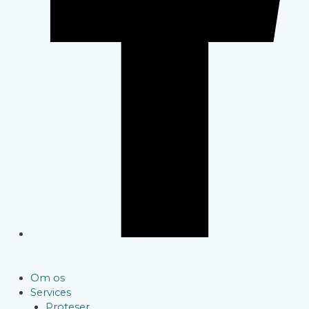
Om os
Services
Proteser