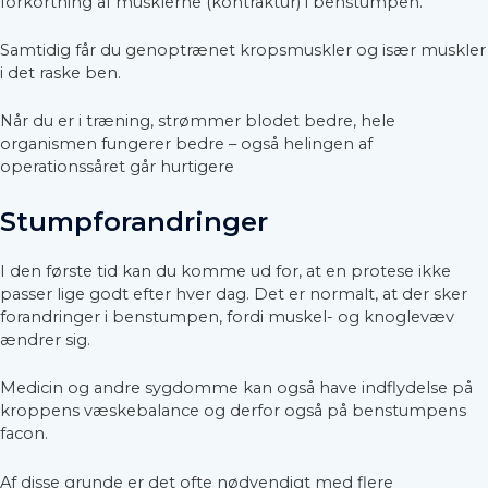
forkortning af musklerne (kontraktur) i benstumpen.
Samtidig får du genoptrænet kropsmuskler og især muskler
i det raske ben.
Når du er i træning, strømmer blodet bedre, hele
organismen fungerer bedre – også helingen af
operationssåret går hurtigere
Stumpforandringer
I den første tid kan du komme ud for, at en protese ikke
passer lige godt efter hver dag. Det er normalt, at der sker
forandringer i benstumpen, fordi muskel- og knoglevæv
ændrer sig.
Medicin og andre sygdomme kan også have indflydelse på
kroppens væskebalance og derfor også på benstumpens
facon.
Af disse grunde er det ofte nødvendigt med flere