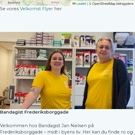
MUNKHOLMSVEJ 17, 4300 HOLBÆK,
Leaflet
|
© OpenStreetMap bidragydere
DENMARK
Se vores
Velkomst Flyer
her
MARIBO (V/ FYSIO DANMARK)
HJULSPORET 12, 4930 MARIBO, DENMARK
NAKSKOV
VEJLEGADE 22-24, 4900 NAKSKOV,
DENMARK
NÆSTVED (FYSIO DANMARK)
FYSIO DANMARK, VADESTEDET 1, 4700
NÆSTVED, DENMARK
NEXØ (MØBELFABRIKKEN)
MØBELFABRIKKEN, GL. RØNNEVEJ 17A,
3700 NEXØ, DENMARK
RINGSTED (V/ FYSIO DANMARK)
KØGEVEJ 10, 4100 RINGSTED, DENMARK
ROSKILDE
KØBENHAVNSVEJ 170, 4000 ROSKILDE,
DENMARK
Bandagist Frederiksborggade
SLAGELSE (FYSIODANMARK)
ELMEDALSVEJ 2, 4200 SLAGELSE,
DENMARK
Velkommen hos Bandagist Jan Nielsen på
Frederiksborggade – midt i byens liv. Her kan du finde ro og