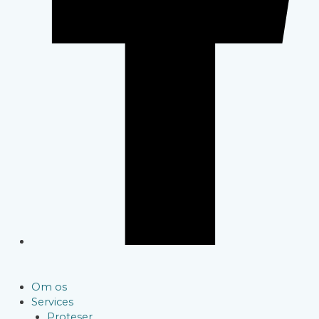
Om os
Services
Proteser