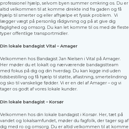
STENSTRUP (V/ BENEFIT FYSIOTERAPI)
professionel hjælp, selvom byen summer omkring os. Du er
STATIONSVEJ 15B, 5771 STENSTRUP,
DENMARK
altid velkommen til at komme direkte ind fra gaden og få
hjælp til smerter og eller afhjælpe et fysisk problem. Vi
lægger vægt på personlig rådgivning og på at give dig
faglighed og omsorg. Du kan let komme til os med de fleste
typer offentlige transportmidler.
Din lokale bandagist Vital – Amager
Velkommen hos Bandagist Jan Nielsen i Vital på Amager.
Her møder du et lokalt og nærværende bandagistteam
med fokus på dig og din hverdag. Du kan kigge ind uden
tidsbestilling og få hjælp til støtte, aflastning, smertelindring
og sko til vanskelige fødder. Vi er en del af Amager – og vi
tager os godt af vores lokale kunder.
Din lokale bandagist – Korsør
Velkommen hos din lokale bandagist i Korsør. Her, tæt på
vandet og lokalsamfundet, møder du fagfolk, der tager sig af
dig med ro og omsorg. Du er altid velkommen til at komme