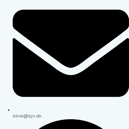
klinik@bjn.dk