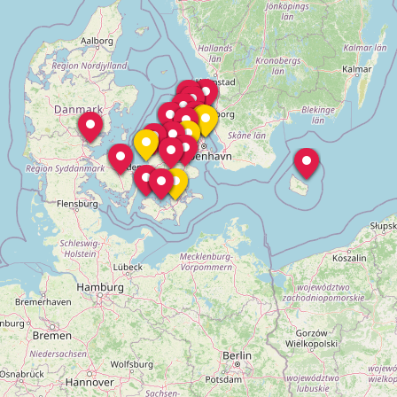
KLINIKKER
BALLERUP
CENTRUMGADEN 1, 2750 BALLERUP,
DENMARK
FAXE SUNDHEDSCENTER
PRÆSTØVEJ 78A, 1.SAL, 4640 FAXE,
DENMARK
FREDERICIA
HAVEPLADSVEJ 136, 8700 FREDERICIA,
DENMARK
FREDERIKSSUND (V/ HUDKLINIKKEN)
BLØDEN 55C, 1.SAL, 3600 FREDERIKSSUND,
DENMARK
HELSINGE
IDRÆTSVEJ 21, 3200 HELSINGE, DENMARK
HELSINGØR (V/ AXELTORV FYSIOTERAPI)
BJERGGADE 22C, 2.TV, 3000 HELSINGØR,
DENMARK
HILLERØD
FREJASVEJ 28, 3400 HILLERØD, DENMARK
HOLBÆK (V/ FYSIO DANMARK)