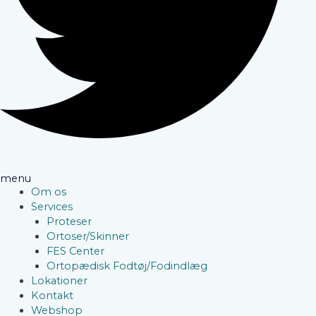
menu
Om os
Services
Proteser
Ortoser/Skinner
FES Center
Ortopædisk Fodtøj/Fodindlæg
Lokationer
Kontakt
Webshop