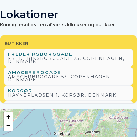
Lokationer
Kom og mød os i en af vores klinikker og butikker
BUTIKKER
FREDERIKSBORGGADE
FREDERIKSBORGGADE 23, COPENHAGEN,
DENMARK
AMAGERBROGADE
AMAGERBROGADE 53, COPENHAGEN,
DENMARK
KORSØR
HAVNEPLADSEN 1, KORSØR, DENMARK
KØGE
VESTERGADE 20D, 4600 KØGE, DENMARK
+
NYKØBING
−
STORE KIRKESTRÆDE 7, NYKØBING,
DENMARK