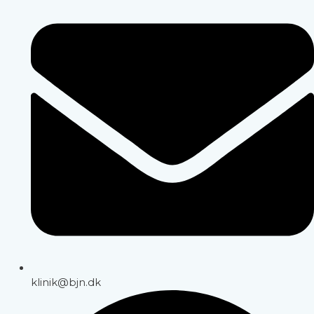
klinik@bjn.dk