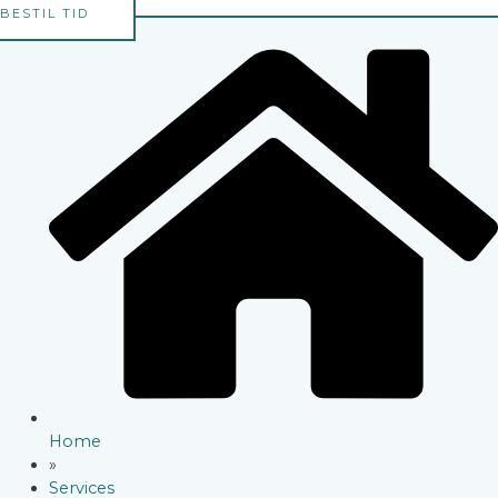
BESTIL TID
Home
»
Services