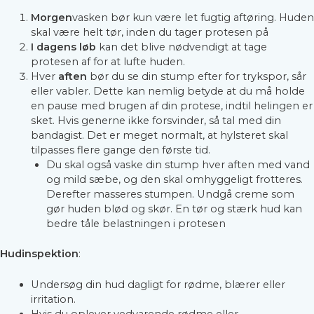
Morgen
vasken bør kun være let fugtig aftøring. Huden
skal være helt tør, inden du tager protesen på
I dagens løb
kan det blive nødvendigt at tage
protesen af for at lufte huden.
Hver
aften
bør du se din stump efter for trykspor, sår
eller vabler. Dette kan nemlig betyde at du må holde
en pause med brugen af din protese, indtil helingen er
sket. Hvis generne ikke forsvinder, så tal med din
bandagist. Det er meget normalt, at hylsteret skal
tilpasses flere gange den første tid.
Du skal også vaske din stump hver aften med vand
og mild sæbe, og den skal omhyggeligt frotteres.
Derefter masseres stumpen. Undgå creme som
gør huden blød og skør. En tør og stærk hud kan
bedre tåle belastningen i protesen
Hudinspektion
:
Undersøg din hud dagligt for rødme, blærer eller
irritation.