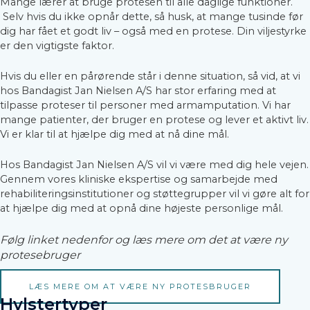
Mange lærer at bruge protesen til alle daglige funktioner.
Selv hvis du ikke opnår dette, så husk, at mange tusinde før
dig har fået et godt liv – også med en protese. Din viljestyrke
er den vigtigste faktor.
Hvis du eller en pårørende står i denne situation, så vid, at vi
hos Bandagist Jan Nielsen A/S har stor erfaring med at
tilpasse proteser til personer med armamputation. Vi har
mange patienter, der bruger en protese og lever et aktivt liv.
Vi er klar til at hjælpe dig med at nå dine mål.
Hos Bandagist Jan Nielsen A/S vil vi være med dig hele vejen.
Gennem vores kliniske ekspertise og samarbejde med
rehabiliteringsinstitutioner og støttegrupper vil vi gøre alt for
at hjælpe dig med at opnå dine højeste personlige mål.
Følg linket nedenfor og læs mere om det at være ny
protesebruger
LÆS MERE OM AT VÆRE NY PROTESBRUGER
Hylstertyper