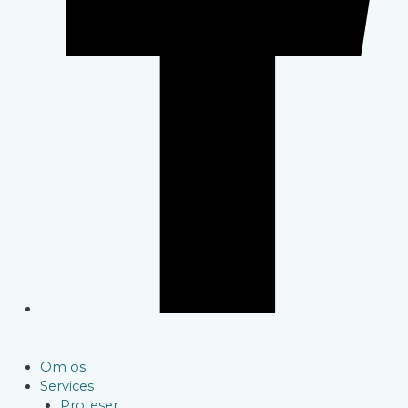
Om os
Services
Proteser