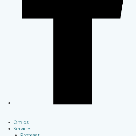
Om os
Services
Proteser