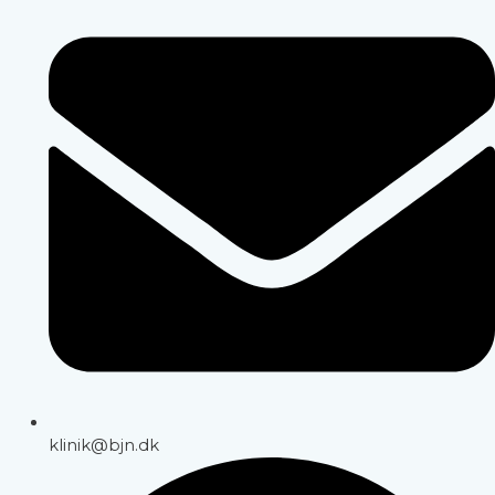
klinik@bjn.dk