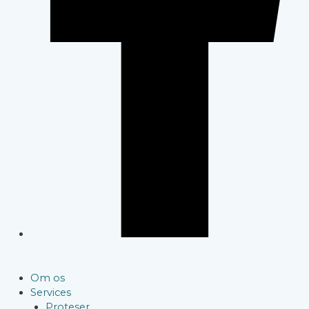
Om os
Services
Proteser