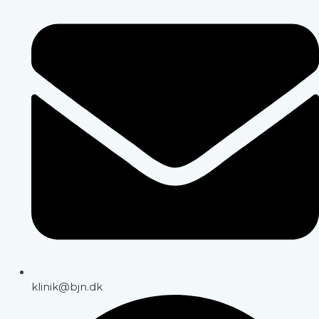
klinik@bjn.dk