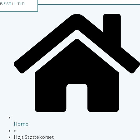
BESTIL TID
Home
»
Højt Støttekorset