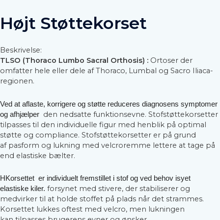
Højt Støttekorset
Beskrivelse:
TLSO (Thoraco Lumbo Sacral Orthosis) :
Ortoser der
omfatter hele eller dele af Thoraco, Lumbal og Sacro Iliaca-
regionen.
Ved at aflaste, korrigere og støtte reduceres diagnosens symptomer
den nedsatte funktionsevne. Stofstøttekorsetter
og afhjælper
tilpasses til den individuelle figur med henblik på optimal
støtte og compliance. Stofstøttekorsetter er på grund
af pasform og lukning med velcroremme lettere at tage på
end elastiske bælter.
HKorsettet er individuelt fremstillet i stof og ved behov isyet
forsynet med stivere, der stabiliserer og
elastiske kiler.
medvirker til at holde stoffet på plads når det strammes.
Korsettet lukkes oftest med velcro, men lukningen
kan tilpasses brugerens evner og ønsker.