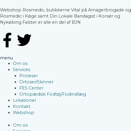
Webshop Rosmedic, butikkerne Vital på Amagerbrogade og
Rosmedic i Køge samt Din Lokale Bandagist i Korsør og
Nykøbing Falster er alle en del af BJN
F
T
a
w
menu
c
i
Om os
Services
Proteser
e
t
Ortoser/Skinner
FES Center
b
t
Ortopædisk Fodtøj/Fodindlæg
Lokationer
o
Kontakt
e
Webshop
o
r
Om os