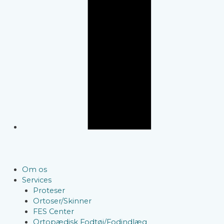
Om os
Services
Proteser
Ortoser/Skinner
FES Center
Ortopædisk Fodtøj/Fodindlæg