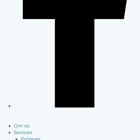
Om os
Services
Proteser