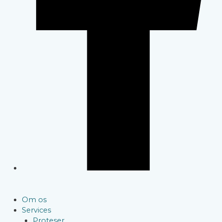
Om os
Services
Proteser