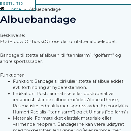
BESTIL TID
Home
»
Albuebandage
Albuebandage
Beskrivelse:
EO (Elbow Orthosis):Ortose der omfatter albueleddet.
Bandage til støtte af albuen, til “tennisarm”, “golfarm” og
andre sportsskader.
Funktioner:
Funktion: Bandage til cirkulær støtte af albueleddet,
evt. forhindring af hyperextension.
Indikation: Posttraumatiske eller postoperative
irritationstilstande i albueområdet. Albuearthrose,
Reumatiske ledreaktioner, sportsskader, Epicondylitis
Humeri Radialis (”tennisarm”) og et Ulnaris (“golfarm”).
Materiale: Formstrikket elastisk materiale eller
varmende neopren. Bandagerne kan være udstyret
med trykpelotter, ledskinner og/eller remme med