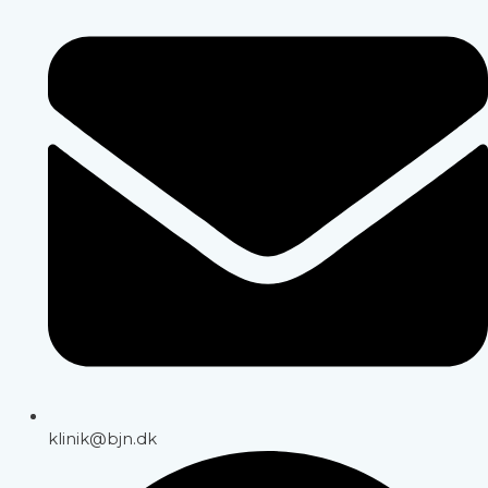
klinik@bjn.dk