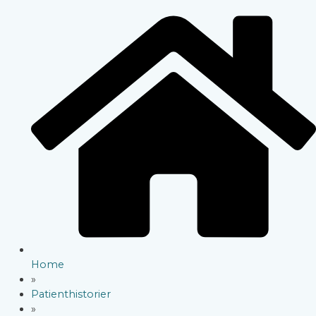
Home
»
Patienthistorier
»